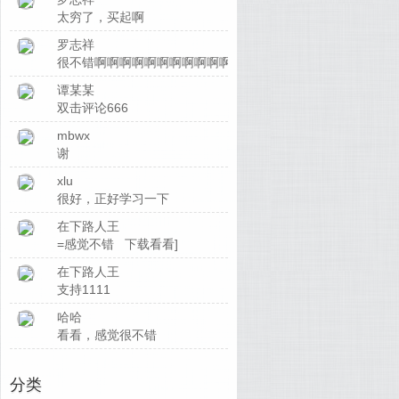
太穷了，买起啊
罗志祥
很不错啊啊啊啊啊啊啊啊啊啊啊啊啊
谭某某
双击评论666
mbwx
谢
xlu
很好，正好学习一下
在下路人王
=感觉不错 下载看看]
在下路人王
支持1111
哈哈
看看，感觉很不错
分类