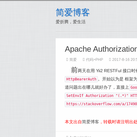
简爱博客
爱折腾，爱生活
Apache Author
简爱
代码
>
PHP
2017-8-16 20:
前
两天在用 Yii2 RESTFul
。开始以为是 框架
HttpBearerAuth
道问题出在哪儿就好办了，直接上
Goo
SetEnvIf Authorization "(.*)" HTT
https://stackoverflow.com/a/17490
本文出自
简爱博客
，转载时请注明出