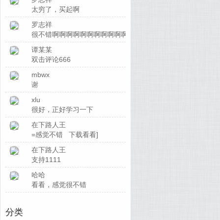
太穷了，买起啊
罗志祥
很不错啊啊啊啊啊啊啊啊啊啊啊啊啊
谭某某
双击评论666
mbwx
谢
xlu
很好，正好学习一下
在下路人王
=感觉不错 下载看看]
在下路人王
支持1111
哈哈
看看，感觉很不错
分类