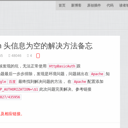
首页
新博客
原创插件
代码
读者
ization 头信息为空的解决方法备忘
55
48046
4
 接口时候发现的坑，无法正常使用
跟
HttpBasicAuth
为题最后一步步排除，发现是环境问题，问题就出在
.知
Apache
最终找到解决问题的方法， 在
配置添加
gle
百度
Apache
此次问题完美解决。参考链接
P_AUTHORIZATION=\$1
827/435956
处及相应链接。