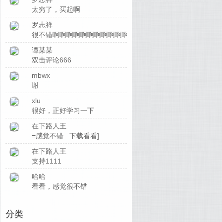
太穷了，买起啊
罗志祥
很不错啊啊啊啊啊啊啊啊啊啊啊啊啊
谭某某
双击评论666
mbwx
谢
xlu
很好，正好学习一下
在下路人王
=感觉不错 下载看看]
在下路人王
支持1111
哈哈
看看，感觉很不错
分类