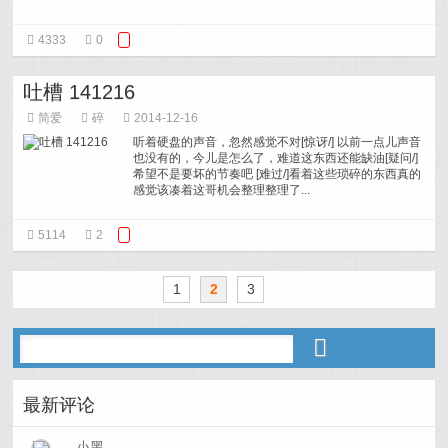
4333
0
吐槽 141216
简爱
碎
2014-12-16
听着硬盘的声音，忽然感觉不对[惊讶/] 以前一点儿声音
也没有的，今儿是怎么了，难道这东西还能缺油[疑问/]
希望不是要坏的节奏吧 [难过/]看着这些琐碎的东西真的
感觉该凑着这哥机会整理整理了...
5114
2
1
2
3
最新评论
小黑