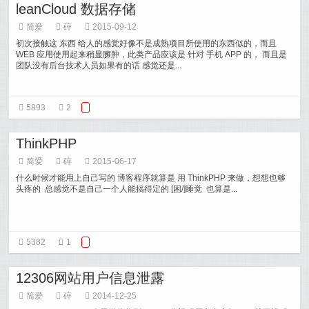
leanCloud 数据存储
简爱
碎
2015-09-12
初次接触这 东西 给人的感觉好像不是成熟项目所使用的东西似的，而且
WEB 应用使用起来稍显臃肿，此类产品应该是 针对 手机 APP 的， 而且是
团队没有后台技术人员如果有的话 感觉还是...
5893
2
ThinkPHP
简爱
碎
2015-06-17
什么时候才能用上自己写的 博客程序就算是 用 ThinkPHP 来做，想想也够
头疼的 总感觉不是自己一个人能搞得定的 [困/]睡觉 也算是...
5382
1
12306网站用户信息泄露
简爱
碎
2014-12-25