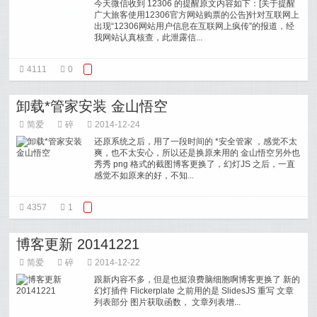
今天微信收到 12306 的提醒原文内容如下：[关于提醒
广大旅客使用12306官方网站购票的公告]针对互联网上
出现“12306网站用户信息在互联网上疯传”的报道，经
我网站认真核查，此泄露信...
4111
0
卸载*管家安装 金山悟空
简爱
碎
2014-12-24
还原系统之后，用了一段时间的 *安全管家 ，感觉不太
爽，也不太安心，所以还是换原来用的 金山悟空另外也
秀秀 png 格式的截图博客更换了，幻灯JS 之后，一直
感觉不如原来的好，不知...
4357
1
博客更新 20141221
简爱
碎
2014-12-22
跟新内容不多，但是也挺浪费脑细胞啊博客更换了 新的
幻灯插件 Flickerplate 之前用的是 SlidesJS 重写 文章
列表部分 图片获取函数， 文章列表增...