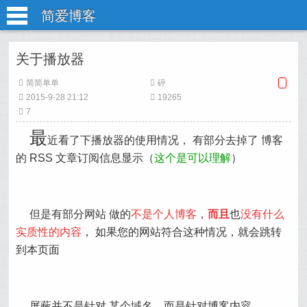
简爱博客
关于播放器
简简单单
碎
2015-9-28 21:12
19265
7
最
近看了下播放器的使用情况， 有部分去掉了 博客
的 RSS 文章订阅信息显示（
这个是可以理解
）
但是有部分网站 做的
不是个人博客
，
而且
也
没有什么
实质性的内容
， 如果您的网站符合这种情况，就会跳转
到本页面
屏蔽并不是针对 某个域名，而是针对博客内容