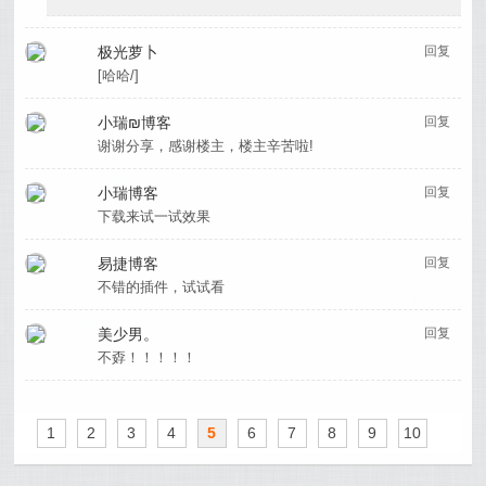
极光萝卜
回复
[哈哈/]
小瑞₪博客
回复
谢谢分享，感谢楼主，楼主辛苦啦!
小瑞博客
回复
下载来试一试效果
易捷博客
回复
不错的插件，试试看
美少男。
回复
不孬！！！！！
1
2
3
4
5
6
7
8
9
10