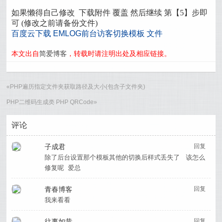
如果懒得自己修改 下载附件 覆盖 然后继续 第【5】步即
可 (修改之前请备份文件)
百度云下载 EMLOG前台访客切换模板 文件
本文出自
简爱博客
，转载时请注明出处及相应链接。
«
PHP遍历指定文件夹获取路径及大小(包含子文件夹)
PHP二维码生成类 PHP QRCode
»
评论
子成君
回复
除了后台设置那个模板其他的切换后样式丢失了 该怎么
修复呢 爱总
青春博客
回复
我来看看
往事如昔
回复