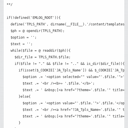
**/

if(!defined('EMLOG_ROOT')){

  define('TPLS_PATH', dirname(__FILE__).'/content/templates/'
  $ph = @ opendir(TPLS_PATH);

  $option = '';

  $text = '';

  while($file = @ readdir($ph)){

    $dir_file = TPLS_PATH.$file;

    if($file != "." && $file != ".." && is_dir($dir_file)){

      if(isset($_COOKIE['JA_Tpls_Name']) && $_COOKIE['JA_
        $option .= '<option selected="" value="'.$file.'">'.$
        $text .= '<br /><b>» '.$file.'</b>';

        $text .= ' &nbsp;[<a href="?theme='.$file.'" title=
      }else{

        $option .= '<option value="'.$file.'">'.$file.'</opti
        $text .= '<br /><a href="?JA_Tpls_Name='.$file.'" ti
        $text .= ' &nbsp;[<a href="?theme='.$file.'" title=
      }
