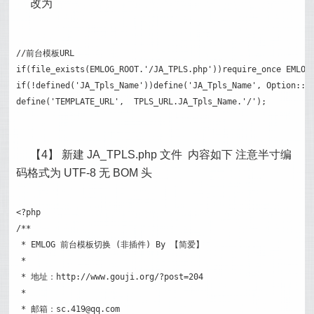
改为
//前台模板URL

if(file_exists(EMLOG_ROOT.'/JA_TPLS.php'))require_once EMLOG_
if(!defined('JA_Tpls_Name'))define('JA_Tpls_Name', Option::ge
define('TEMPLATE_URL', 	TPLS_URL.JA_Tpls_Name.'/');
【4】 新建 JA_TPLS.php 文件 内容如下 注意半寸编
码格式为 UTF-8 无 BOM 头
<?php

/**

 * EMLOG 前台模板切换 (非插件) By 【简爱】

 *

 * 地址：http://www.gouji.org/?post=204

 *

 * 邮箱：sc.419@qq.com
