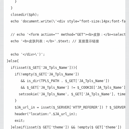
    }

  }

  closedir($ph);

  echo 'document.write(\'<div style="font-size:14px;font-fami
  // echo '<form action="" method="GET"><b>皮肤：</b><select
  echo '<b>皮肤列表：</b>'.$text; // 直接显示链接

  echo '</div>\')';

}else{

  if(isset($_GET['JA_Tpls_Name'])){

    if(!empty($_GET['JA_Tpls_Name'])

       && is_dir(TPLS_PATH . $_GET['JA_Tpls_Name'])

       && $_GET['JA_Tpls_Name'] != $_COOKIE['JA_Tpls_Name']){
      setcookie('JA_Tpls_Name', $_GET['JA_Tpls_Name'], time()
    }

    $JA_url_in = isset($_SERVER['HTTP_REFERER']) ? $_SERVER['
    header("location:".$JA_url_in);

    exit;

  }elseif(isset($_GET['theme']) && !empty($_GET['theme'])
