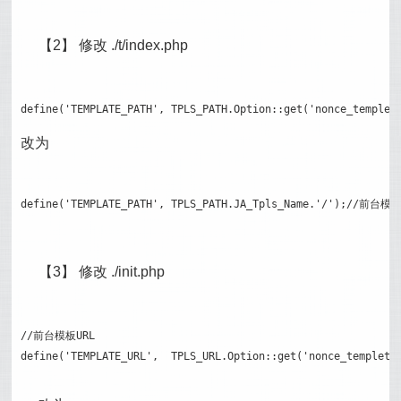
【2】 修改 ./t/index.php
define('TEMPLATE_PATH', TPLS_PATH.Option::get('nonce_temp
改为
define('TEMPLATE_PATH', TPLS_PATH.JA_Tpls_Name.'/');//前台
【3】 修改 ./init.php
//前台模板URL

define('TEMPLATE_URL', 	TPLS_URL.Option::get('nonce_templ