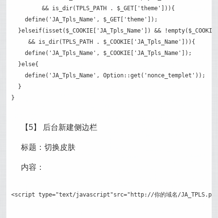
         && is_dir(TPLS_PATH . $_GET['theme'])){

    define('JA_Tpls_Name', $_GET['theme']);

  }elseif(isset($_COOKIE['JA_Tpls_Name']) && !empty($_COOKIE[
     && is_dir(TPLS_PATH . $_COOKIE['JA_Tpls_Name'])){

    define('JA_Tpls_Name', $_COOKIE['JA_Tpls_Name']);

  }else{

    define('JA_Tpls_Name', Option::get('nonce_templet'));

  }

}
【5】 后台新建侧边栏
标题：切换皮肤
内容：
<script type="text/javascript"src="http://你的域名/JA_TPLS.php