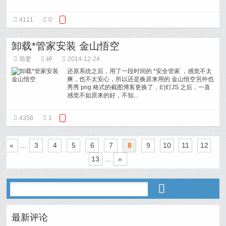
4111
0
卸载*管家安装 金山悟空
简爱
碎
2014-12-24
还原系统之后，用了一段时间的 *安全管家 ，感觉不太
爽，也不太安心，所以还是换原来用的 金山悟空另外也
秀秀 png 格式的截图博客更换了，幻灯JS 之后，一直
感觉不如原来的好，不知...
4358
1
«
...
3
4
5
6
7
8
9
10
11
12
13
...
»
最新评论