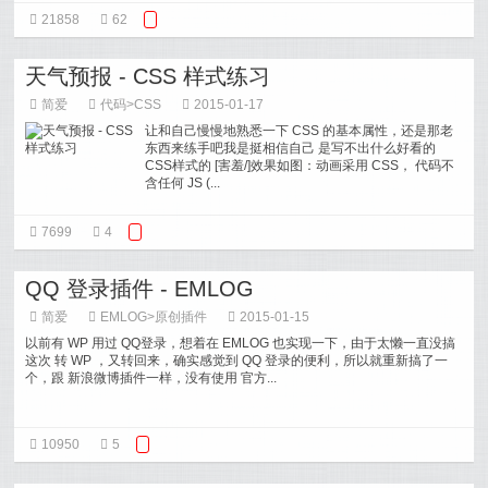
21858
62
天气预报 - CSS 样式练习
简爱
代码
>
CSS
2015-01-17
让和自己慢慢地熟悉一下 CSS 的基本属性，还是那老
东西来练手吧我是挺相信自己 是写不出什么好看的
CSS样式的 [害羞/]效果如图：动画采用 CSS， 代码不
含任何 JS (...
7699
4
QQ 登录插件 - EMLOG
简爱
EMLOG
>
原创插件
2015-01-15
以前有 WP 用过 QQ登录，想着在 EMLOG 也实现一下，由于太懒一直没搞
这次 转 WP ，又转回来，确实感觉到 QQ 登录的便利，所以就重新搞了一
个，跟 新浪微博插件一样，没有使用 官方...
10950
5