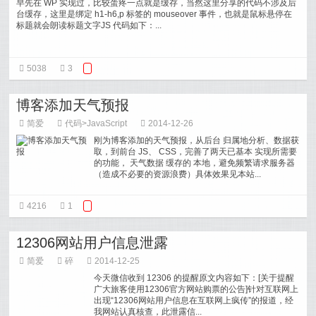
早先在 WP 实现过，比较蛋疼一点就是缓存，当然这里分享的代码不涉及后
台缓存，这里是绑定 h1-h6,p 标签的 mouseover 事件，也就是鼠标悬停在
标题就会朗读标题文字JS 代码如下：...
5038
3
博客添加天气预报
简爱
代码
>
JavaScript
2014-12-26
刚为博客添加的天气预报，从后台 归属地分析、数据获
取，到前台 JS、 CSS，完善了两天已基本 实现所需要
的功能， 天气数据 缓存的 本地，避免频繁请求服务器
（造成不必要的资源浪费）具体效果见本站...
4216
1
12306网站用户信息泄露
简爱
碎
2014-12-25
今天微信收到 12306 的提醒原文内容如下：[关于提醒
广大旅客使用12306官方网站购票的公告]针对互联网上
出现“12306网站用户信息在互联网上疯传”的报道，经
我网站认真核查，此泄露信...