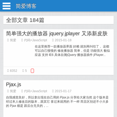
简爱博客
全部文章 184篇
简单强大的播放器 jquery.jplayer 又添新皮肤
简爱
代码
>
JavaScript
2015-01-18
在这里推荐一款播放器界面 好赖 就别再纠结了， 这都
可以自己慢慢的 修改播放器 简单，但是 功能强大 貌似
应该 支持 IE6 具体自测jQuery 播放器插件 jPlayer...
8352
5
Pjax.js
简爱
代码
>
JavaScript
2015-01-17
自我感觉良好，所以拿出现在自己用的 Pjax.js 分享给大家当然 这个版本是
经过本人修改后的版本，跟其它 拿过来就用的 不一样 而且区别还不小大多
的 Pjax 都是 跟后台无关的，...